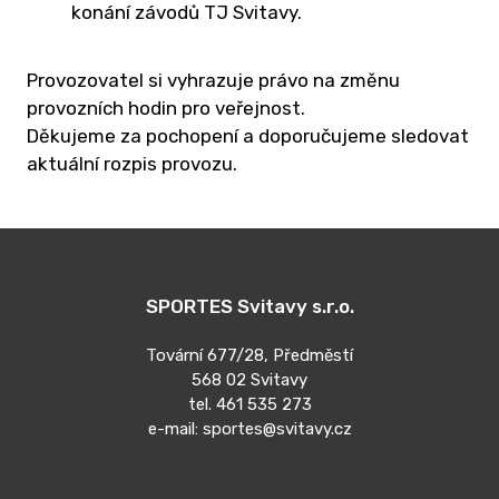
GR
konání závodů TJ Svitavy.
K
Provozovatel si vyhrazuje právo na změnu
V
provozních hodin pro veřejnost.
Děkujeme za pochopení a doporučujeme sledovat
TE
aktuální rozpis provozu.
SL
V
S
PO
SPORTES Svitavy s.r.o.
S
VE
Tovární 677/28, Předměstí
OS
568 02 Svitavy
tel. 461 535 273
Ú
e-mail: sportes@svitavy.cz
DĚ
A