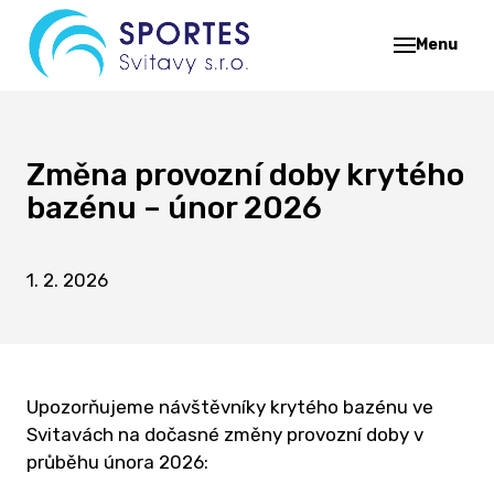
Menu
O 
SP
Z
Změna provozní doby krytého
bazénu – únor 2026
K
BA
K
1. 2. 2026
S
ST
Š
CE
Upozorňujeme návštěvníky krytého bazénu ve
TĚ
Svitavách na dočasné změny provozní doby v
průběhu února 2026:
H
STŘ