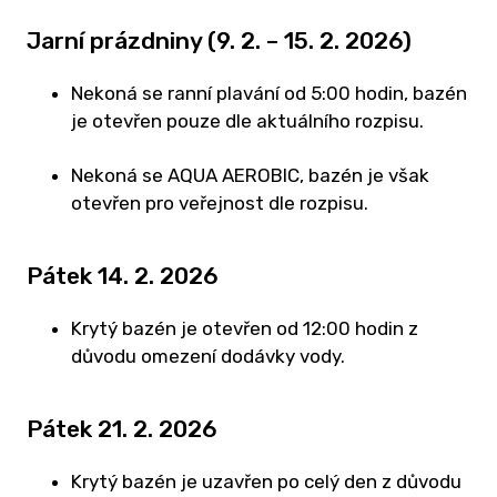
Jarní prázdniny (9. 2. – 15. 2. 2026)
U
TR
- H
Nekoná se ranní plavání od 5:00 hodin, bazén
je otevřen pouze dle aktuálního rozpisu.
V
KU
Nekoná se AQUA AEROBIC, bazén je však
Z
otevřen pro veřejnost dle rozpisu.
ST
V
Pátek 14. 2. 2026
PR
Krytý bazén je otevřen od 12:00 hodin z
VO
důvodu omezení dodávky vody.
A
RO
Pátek 21. 2. 2026
V
OH
Krytý bazén je uzavřen po celý den z důvodu