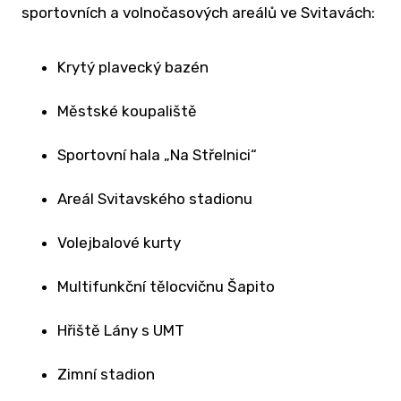
sportovních a volnočasových areálů ve Svitavách:
S
A 
KO
Krytý plavecký bazén
K
KO
Městské koupaliště
V
Sportovní hala „Na Střelnici“
T
ZA
Areál Svitavského stadionu
KUL
AKC
Volejbalové kurty
N
Multifunkční tělocvičnu Šapito
PR
MA
Hřiště Lány s UMT
PR
Zimní stadion
ZÁ