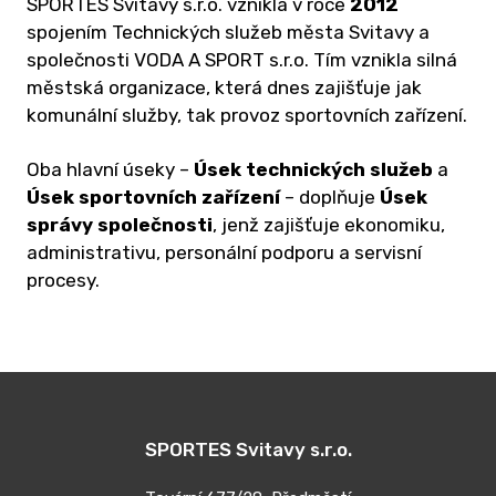
KO
SPORTES Svitavy s.r.o. vznikla v roce
2012
spojením Technických služeb města Svitavy a
ZE
společnosti VODA A SPORT s.r.o. Tím vznikla silná
městská organizace, která dnes zajišťuje jak
komunální služby, tak provoz sportovních zařízení.
Oba hlavní úseky –
Úsek technických služeb
a
Úsek sportovních zařízení
– doplňuje
Úsek
správy společnosti
, jenž zajišťuje ekonomiku,
administrativu, personální podporu a servisní
procesy.
SPORTES Svitavy s.r.o.