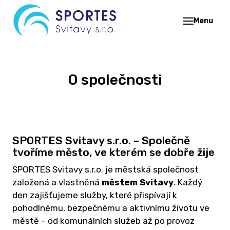
Menu
O 
SP
Z
O společnosti
K
BA
K
SPORTES Svitavy s.r.o. – Společně
S
tvoříme město, ve kterém se dobře žije
ST
SPORTES Svitavy s.r.o. je městská společnost
Š
založená a vlastněná
městem Svitavy
. Každý
CE
den zajišťujeme služby, které přispívají k
TĚ
pohodlnému, bezpečnému a aktivnímu životu ve
H
městě – od komunálních služeb až po provoz
STŘ