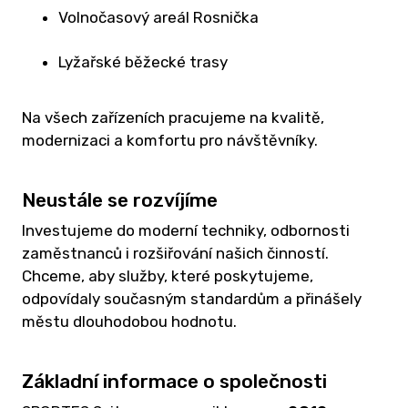
V
Volnočasový areál Rosnička
Z
Lyžařské běžecké trasy
KO
K
Na všech zařízeních pracujeme na kvalitě,
H
modernizaci a komfortu pro návštěvníky.
NES
S
Neustále se rozvíjíme
DĚ
Investujeme do moderní techniky, odbornosti
O
zaměstnanců i rozšiřování našich činností.
Ž
Chceme, aby služby, které poskytujeme,
VY
odpovídaly současným standardům a přinášely
městu dlouhodobou hodnotu.
C
RE
Základní informace o společnosti