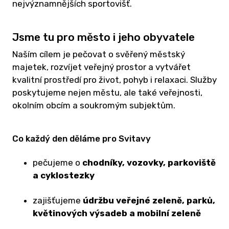
nejvýznamnějších sportovišť.
U
TR
Jsme tu pro město i jeho obyvatele
- H
Naším cílem je pečovat o svěřený městský
V
majetek, rozvíjet veřejný prostor a vytvářet
KU
kvalitní prostředí pro život, pohyb i relaxaci. Služby
Z
poskytujeme nejen městu, ale také veřejnosti,
ST
okolním obcím a soukromým subjektům.
V
PR
Co každý den děláme pro Svitavy
VO
pečujeme o
chodníky, vozovky, parkoviště
a cyklostezky
A
RO
zajišťujeme
údržbu veřejné zeleně, parků,
V
květinových výsadeb a mobilní zeleně
OH