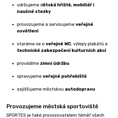
GR
udržujeme d
ětská hřiště, mobiliář i
K
naučné stezky
V
provozujeme a servisujeme
veřejné
osvětlení
TE
SL
staráme se o
veřejné WC
, výlepy plakátů a
V
technické zabezpečení kulturních akcí
S
provádíme
zimní údržbu
PO
S
spravujeme
veřejné pohřebiště
VE
OS
zajišťujeme městskou
autodopravu
Ú
DĚ
Provozujeme městská sportoviště
A
SPORTES je také provozovatelem téměř všech